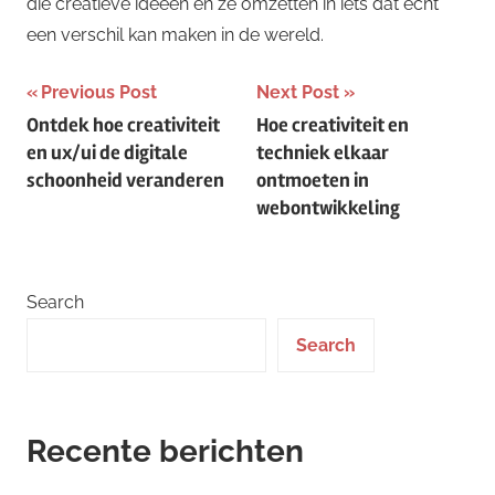
die creatieve ideeën en ze omzetten in iets dat echt
een verschil kan maken in de wereld.
Post
Previous Post
Next Post
Ontdek hoe creativiteit
Hoe creativiteit en
navigation
en ux/ui de digitale
techniek elkaar
schoonheid veranderen
ontmoeten in
webontwikkeling
Search
Search
Recente berichten